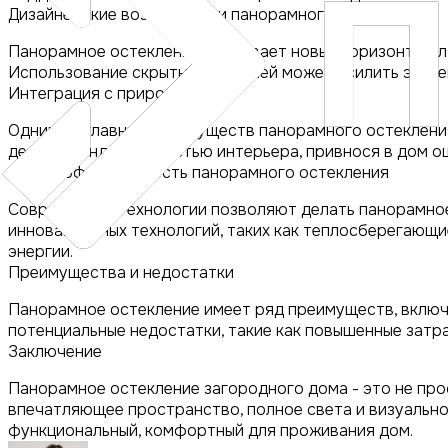
Дизайнерские возможности панорамного остекления
Панорамное остекление открывает новые горизонты для
Использование скрытых профилей может усилить эффек
Интеграция с природой
Одним из главных преимуществ панорамного остеклени
делают ландшафт частью интерьера, привнося в дом о
Энергоэффективность панорамного остекления
Современные технологии позволяют делать панорамное
инновационных технологий, таких как теплосберегающ
энергии.
Преимущества и недостатки
Панорамное остекление имеет ряд преимуществ, включа
потенциальные недостатки, такие как повышенные затр
Заключение
Панорамное остекление загородного дома - это не про
впечатляющее пространство, полное света и визуально
функциональный, комфортный для проживания дом.