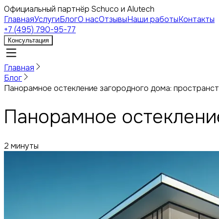
Официальный партнёр Schuco и Alutech
Главная
Услуги
Блог
О нас
Отзывы
Наши работы
Контакты
+7 (495) 790-95-77
Консультация
Главная
Блог
Панорамное остекление загородного дома: пространст
Панорамное остекление
2 минуты