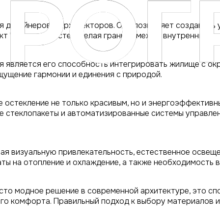
 дизайнеров и архитекторов. Оно позволяет создавать у
т "невидимых" стен, делая границу между внутренним и
я является его способность интегрировать жилище с о
щущение гармонии и единения с природой.
 остекление не только красивым, но и энергоэффективн
ие стеклопакеты и автоматизированные системы управле
я визуальную привлекательность, естественное освещен
аты на отопление и охлаждение, а также необходимость 
сто модное решение в современной архитектуре, это сп
го комфорта. Правильный подход к выбору материалов и 