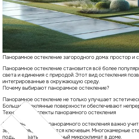
Панорамное остекление загородного дома: простор и 
Панорамное остекление становится всё более популярн
света и единения с природой. Этот вид остекления поз
интегрированные в окружающую среду.
Почему выбирают панорамное остекление?
Панорамное остекление не только улучшает эстетическ
Большие стеклянные поверхности обеспечивают непрер
Технические аспекты панорамного остекления
При планировании панорамного остекления важно учиты
звукоизоляцию, является ключевым. Многокамерные ст
поддерживать комфортный микроклимат в доме.