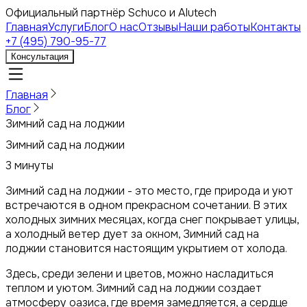
Официальный партнёр Schuco и Alutech
Главная
Услуги
Блог
О нас
Отзывы
Наши работы
Контакты
+7 (495) 790-95-77
Консультация
Главная
Блог
Зимний сад на лоджии
Зимний сад на лоджии
3 минуты
Зимний сад на лоджии - это место, где природа и уют
встречаются в одном прекрасном сочетании. В этих
холодных зимних месяцах, когда снег покрывает улицы,
а холодный ветер дует за окном, Зимний сад на
лоджии становится настоящим укрытием от холода.
Здесь, среди зелени и цветов, можно насладиться
теплом и уютом. Зимний сад на лоджии создает
атмосферу оазиса, где время замедляется, а сердце