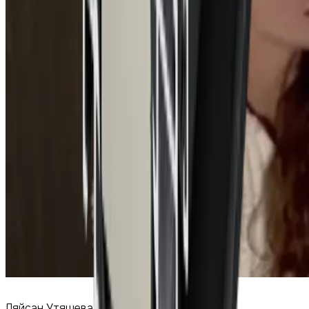
Ляйсан Утяшева