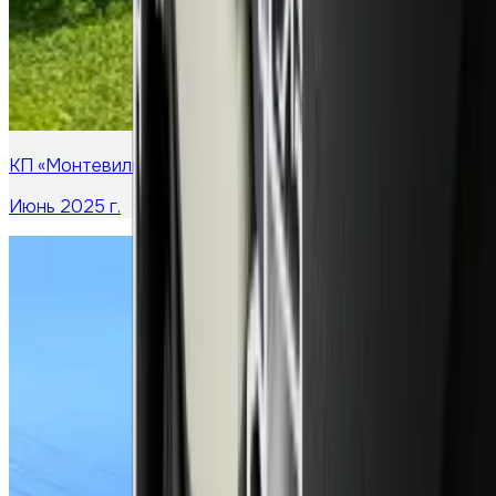
КП «Монтевиль»: тёплые «гармошки»
Июнь 2025 г.