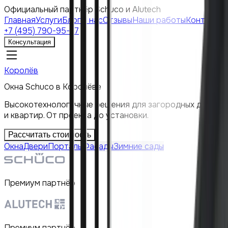
Официальный партнёр Schuco и Alutech
Главная
Услуги
Блог
О нас
Отзывы
Наши работы
Контакты
+7 (495) 790-95-77
Консультация
Королёв
Окна Schuco в Королёве
Высокотехнологичные решения для загородных домов
и квартир. От проекта до установки.
Рассчитать стоимость
Окна
Двери
Порталы
Фасады
Зимние сады
Премиум партнёр
Премиум партнёр