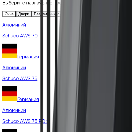
Выберите назначение профиля
Окна
Двери
Раздвижные системы
Фасады
Вентстворка
Алюминий
Schuco
AWS 70
Германия
Алюминий
Schuco
AWS 75
Германия
Алюминий
Schuco
AWS 75 PD.SI