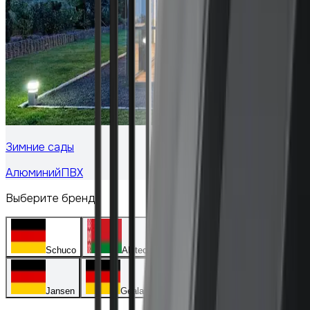
Зимние сады
Алюминий
ПВХ
Выберите бренд
Schuco
Alutech
Deceuninck
Jansen
Gealan