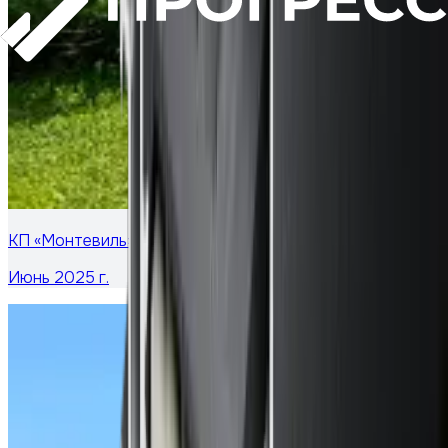
КП «Монтевиль»: тёплые «гармошки»
Июнь 2025 г.