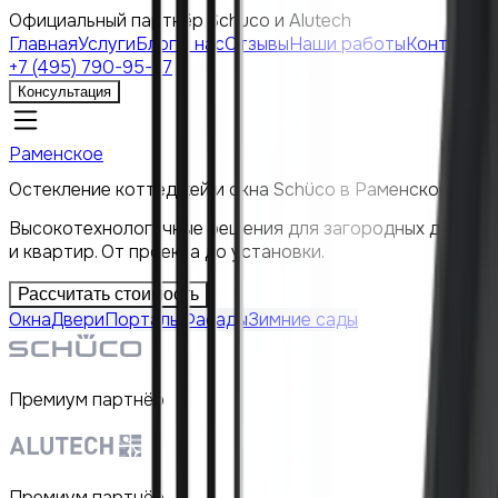
Официальный партнёр Schuco и Alutech
Главная
Услуги
Блог
О нас
Отзывы
Наши работы
Контакты
+7 (495) 790-95-77
Консультация
Раменское
Остекление коттеджей и окна Schüco в Раменском
Высокотехнологичные решения для загородных домов
и квартир. От проекта до установки.
Рассчитать стоимость
Окна
Двери
Порталы
Фасады
Зимние сады
Премиум партнёр
Премиум партнёр