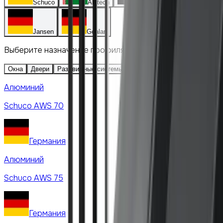
Schuco
Alutech
Deceuninck
Jansen
Gealan
Выберите назначение профиля
Окна
Двери
Раздвижные системы
Фасады
Вентстворка
Алюминий
Schuco
AWS 70
Германия
Алюминий
Schuco
AWS 75
Германия