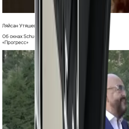
Ляйсан Утяшева
Об окнах Schuco и работе Оконного центра
«Прогресс»