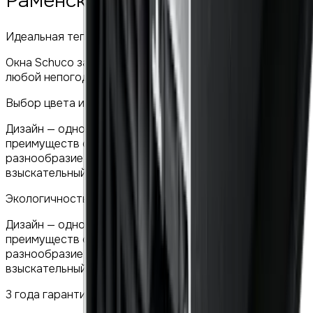
Раменское
Идеальная тепло- и звукоизоляция
Окна Schuco защитят вас от шума городского шума и
любой непогоды.
Выбор цвета и аксессуаров
Дизайн — одно из ключевых конкурентных
преимуществ окон Schuco. Выбор цвета и
разнообразие фурнитуры удовлетворит самый
взыскательный вкус.
Экологичность материалов
Дизайн — одно из ключевых конкурентных
преимуществ окон Schuco. Выбор цвета и
разнообразие фурнитуры удовлетворит самый
взыскательный вкус.
3 года гарантии